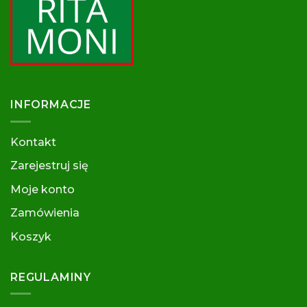
wariantów.
Opcje
można
wybrać
na
stronie
produktu
INFORMACJE
Kontakt
Zarejestruj się
Moje konto
Zamówienia
Koszyk
REGULAMINY