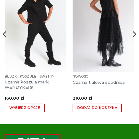
BLUZKI, KOSZULE I SWETRY
NOWOŚCI
Czarna koszula marki
Czarna tiulowa spódnica
WENDYKEI®
160,00
zł
210,00
zł
WYBIERZ OPCJE
DODAJ DO KOSZYKA
Ten
produkt
ma
wiele