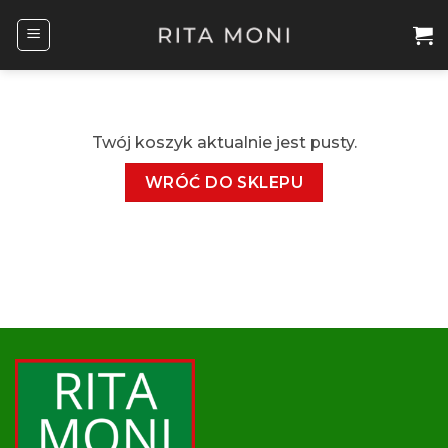
Przewiń
do
zawartości
Twój koszyk aktualnie jest pusty.
WRÓĆ DO SKLEPU