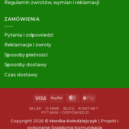
Regulamin zwrotów, wymian i reklamacj
i
ZAMÓWIENIA
Pytania i odpowiedzi
Reklamacje i zwroty
Sposoby płatności
Sposoby dostawy
Czas dostawy
Visa
PayPal
MasterCard
Apple
Pay
SKLEP
O MNIE
BLOG
KONTAKT
PYTANIA I ODPOWIEDZI
Copyright 2026 ©
Monika Kołodziejczyk
| Projekt i
wykonanie Świadoma Komunikacja