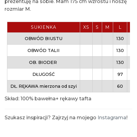
prezentuję na sobie. Mam 175 cm wzrostu i noszę
rozmiar M.
SUKIENKA
XS
S
M
L
XL
OBWÓD BIUSTU
130
OBWÓD TALII
130
OB. BIODER
130
DŁUGOŚĆ
97
DŁ. RĘKAWA mierzona od szyi
60
Skład: 100% bawełna+ rękawy tafta
Szukasz inspiracji? Zajrzyj na mojego
Instagrama
!