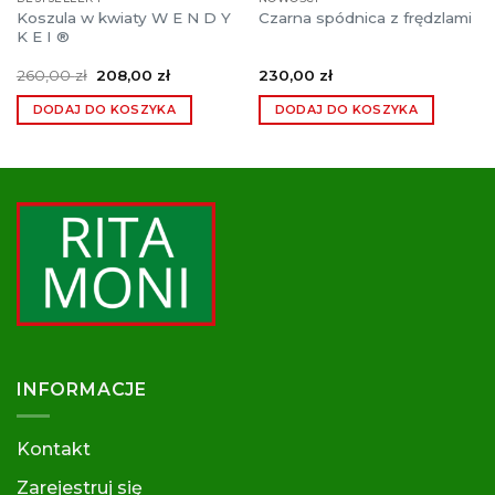
Koszula w kwiaty W E N D Y
Czarna spódnica z frędzlami
K E I ®
Pierwotna
Aktualna
260,00
zł
208,00
zł
230,00
zł
cena
cena
wynosiła:
wynosi:
DODAJ DO KOSZYKA
DODAJ DO KOSZYKA
260,00 zł.
208,00 zł.
INFORMACJE
Kontakt
Zarejestruj się