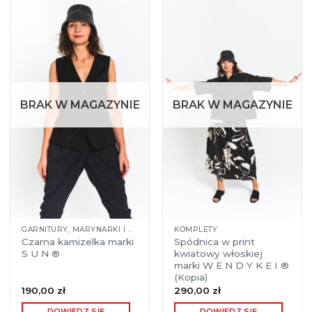
BRAK W MAGAZYNIE
BRAK W MAGAZYNIE
GARNITURY, MARYNARKI I KAMIZELKI
KOMPLETY
Czarna kamizelka marki
Spódnica w print
S U N ®
kwiatowy włoskiej
marki W E N D Y K E I ®
(Kopia)
190,00
zł
290,00
zł
DOWIEDZ SIĘ
DOWIEDZ SIĘ