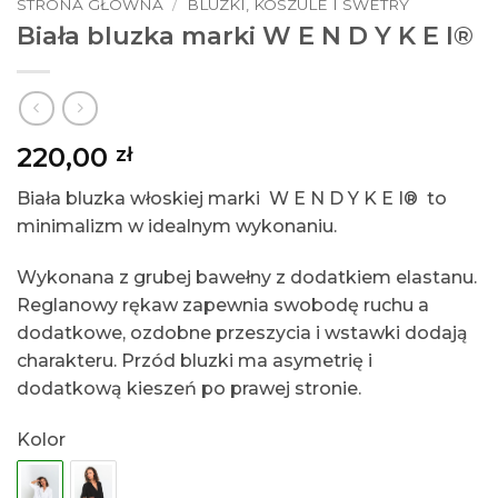
STRONA GŁÓWNA
/
BLUZKI, KOSZULE I SWETRY
Biała bluzka marki W E N D Y K E I®
220,00
zł
Biała bluzka włoskiej marki
W E N D Y K E I®
to
minimalizm w idealnym wykonaniu.
Wykonana z grubej bawełny z dodatkiem elastanu.
Reglanowy rękaw zapewnia swobodę ruchu a
dodatkowe, ozdobne przeszycia i wstawki dodają
charakteru. Przód bluzki ma asymetrię i
dodatkową kieszeń po prawej stronie.
Kolor