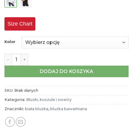
Size Chart
Kolor
ilość Biała bluzka marki W E N D Y K E I®
DODAJ DO KOSZYKA
SKU:
Brak danych
Kategoria:
Bluzki, koszule i swetry
Znaczniki:
biała bluzka
,
bluzka bawełniana