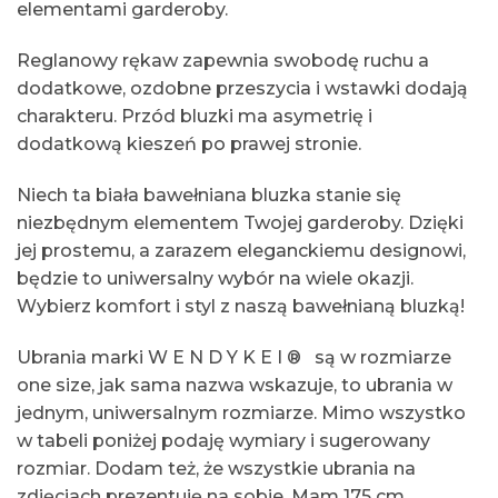
elementami garderoby.
Reglanowy rękaw zapewnia swobodę ruchu a
dodatkowe, ozdobne przeszycia i wstawki dodają
charakteru. Przód bluzki ma asymetrię i
dodatkową kieszeń po prawej stronie.
Niech ta biała bawełniana bluzka stanie się
niezbędnym elementem Twojej garderoby. Dzięki
jej prostemu, a zarazem eleganckiemu designowi,
będzie to uniwersalny wybór na wiele okazji.
Wybierz komfort i styl z naszą bawełnianą bluzką!
Ubrania marki W E N D Y K E I ®
są w rozmiarze
one size, jak sama nazwa wskazuje, to ubrania w
jednym, uniwersalnym rozmiarze. Mimo wszystko
w tabeli poniżej podaję wymiary i sugerowany
rozmiar. Dodam też, że wszystkie ubrania na
zdjęciach prezentuję na sobie. Mam 175 cm