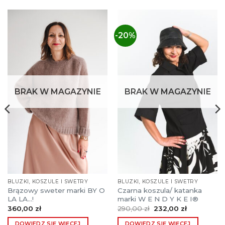
-20%
BRAK W MAGAZYNIE
BRAK W MAGAZYNIE
BLUZKI, KOSZULE I SWETRY
BLUZKI, KOSZULE I SWETRY
Brązowy sweter marki BY O
Czarna koszula/ katanka
LA LA…!
marki W E N D Y K E I®
Pierwotna
Aktualna
360,00
zł
290,00
zł
232,00
zł
cena
cena
wynosiła:
wynosi:
DOWIEDZ SIĘ WIĘCEJ
DOWIEDZ SIĘ WIĘCEJ